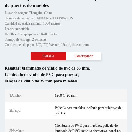
de puertas de muebles
Lugar de origen: Changsha, China
Nombre de la marca: LANFENG/AIXI/WAPUS
Cantidad de orden mínima: 1000 metros
Precio: negotiable
Detalles de empaquetado: Roll+Carton
Tiempo de entrega: 2 semanas
Condiciones de pago: L/C, T/T, Western Union, dinero gram
Detalle
Description
Resaltar:
0laminado de vinilo de pvc de 35 mm
,
Laminado de vinilo de PVC para puertas
,
0Hojas de vinilo de 35 mm para muebles
1Ancho:
1260-1420 mm
Película para muebles, película para cubiertas de
2El tipo:
puertas
Membrana de PVC para muebles, película de
3Nombre:
laminado de PVC, película decorativa, papel no