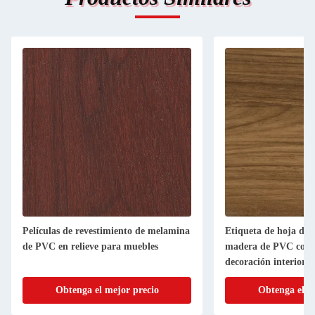
Películas de revestimiento de melamina
Etiqueta de hoja de 
de PVC en relieve para muebles
madera de PVC cong
decoración interior
Obtenga el mejor precio
Obtenga el m