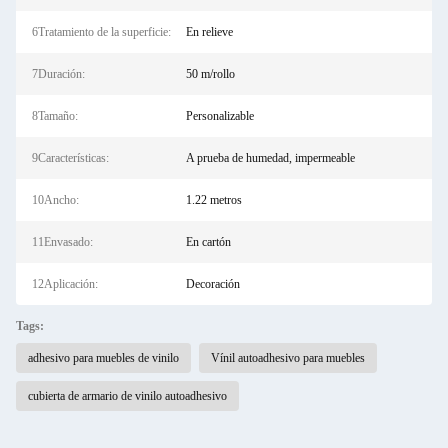
6Tratamiento de la superficie:
En relieve
7Duración:
50 m/rollo
8Tamaño:
Personalizable
9Características:
A prueba de humedad, impermeable
10Ancho:
1.22 metros
11Envasado:
En cartón
12Aplicación:
Decoración
Tags:
adhesivo para muebles de vinilo
Vínil autoadhesivo para muebles
cubierta de armario de vinilo autoadhesivo