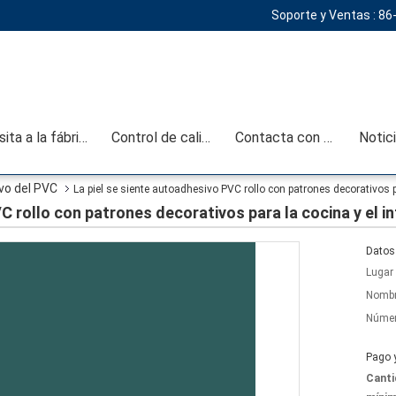
Soporte y Ventas :
86
Visita a la fábrica
Control de calidad
Contacta con nosotros
Notic
vo del PVC
La piel se siente autoadhesivo PVC rollo con patrones decorativos pa
C rollo con patrones decorativos para la cocina y el i
Datos 
Lugar 
Nombr
Númer
Pago 
Canti