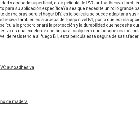
idad y acabado superficial, esta película de PVC autoadhesiva tambié
 para su aplicación específicaYa sea que necesite un rollo grande p
 de mejoras para el hogar DIY, esta película se puede adaptar a sus
adhesiva también es a prueba de fuego nivel B1, por lo que es una opci
elícula le proporcionará la protección y la durabilidad que necesita d
hesiva es una excelente opción para cualquiera que busque una película
nivel de resistencia al fuego B1, esta película está segura de satisfac
 PVC autoadhesiva
rano de madera