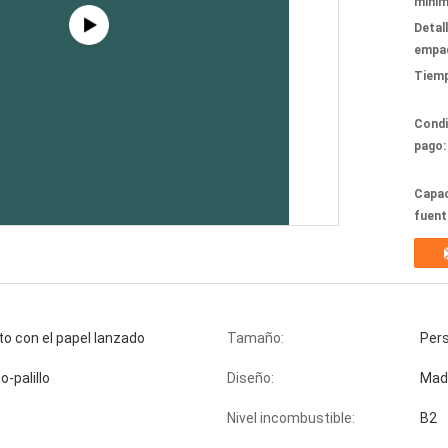
mínim
Detal
empa
Tiemp
Condi
pago:
Capac
fuent
 con el papel lanzado
Tamaño:
Pers
-palillo
Diseño:
Made
o
Nivel incombustible:
B2