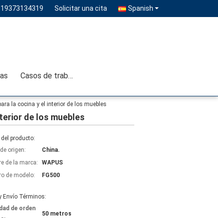
-19373134319
Solicitar una cita
Spanish
ias
Casos de trabajo
ra la cocina y el interior de los muebles
nterior de los muebles
del producto:
de origen:
China.
e de la marca:
WAPUS
o de modelo:
FG500
y Envío Términos:
dad de orden
50 metros