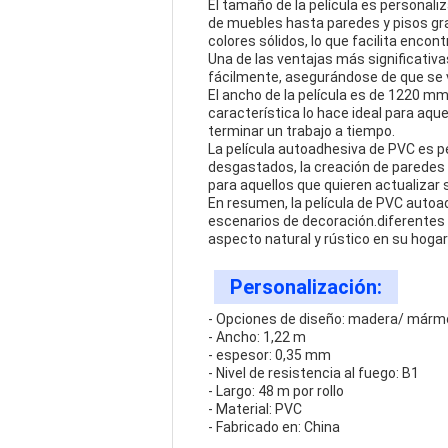
El tamaño de la película es personaliz
de muebles hasta paredes y pisos gra
colores sólidos, lo que facilita enco
Una de las ventajas más significativ
fácilmente, asegurándose de que se 
El ancho de la película es de 1220 mm,
característica lo hace ideal para aq
terminar un trabajo a tiempo.
La película autoadhesiva de PVC es pe
desgastados, la creación de paredes 
para aquellos que quieren actualizar
En resumen, la película de PVC autoad
escenarios de decoración.diferentes 
aspecto natural y rústico en su hogar 
Personalización:
- Opciones de diseño: madera/ mármol
- Ancho: 1,22 m
- espesor: 0,35 mm
- Nivel de resistencia al fuego: B1
- Largo: 48 m por rollo
- Material: PVC
- Fabricado en: China