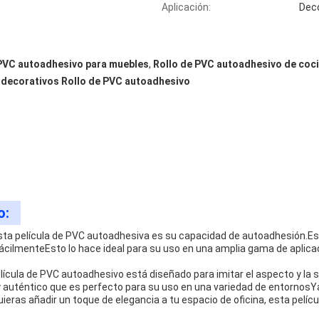
Aplicación:
Dec
 PVC autoadhesivo para muebles
,
Rollo de PVC autoadhesivo de coc
 decorativos Rollo de PVC autoadhesivo
o:
sta película de PVC autoadhesiva es su capacidad de autoadhesión.Es fá
 fácilmenteEsto lo hace ideal para su uso en una amplia gama de aplic
película de PVC autoadhesivo está diseñado para imitar el aspecto y l
 y auténtico que es perfecto para su uso en una variedad de entornos
uieras añadir un toque de elegancia a tu espacio de oficina, esta pelí