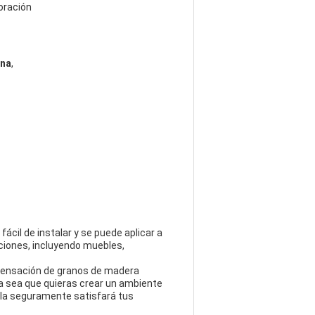
oración
ina
,
cil de instalar y se puede aplicar a
aciones, incluyendo muebles,
a sensación de granos de madera
Ya sea que quieras crear un ambiente
cula seguramente satisfará tus