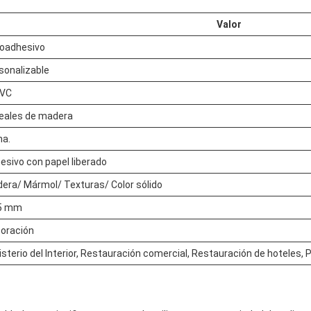
Valor
oadhesivo
sonalizable
PVC
eales de madera
na.
esivo con papel liberado
era/ Mármol/ Texturas/ Color sólido
5 mm
oración
isterio del Interior, Restauración comercial, Restauración de hoteles, 