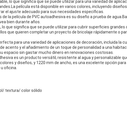
able, lo que significa que se puede utilizar para una variedad de apli
ndes.La película está disponible en varios colores, incluyendo diseño
ntrar el ajuste adecuado para sus necesidades específicas.
as de la película de PVC autoadhesiva es su diseño a prueba de agua.B
vea bien durante años.
 lo que significa que se puede utilizar para cubrir superficies grandes
uellos que quieren completar un proyecto de bricolaje rápidamente o p
rfecta para una variedad de aplicaciones de decoración, incluida la cu
de acento y el añadimiento de un toque de personalidad a una habita
 su espacio sin gastar mucho dinero en renovaciones costosas.
hesiva es un producto versátil, resistente al agua y personalizable que
colores y diseños, y 1220 mm de ancho, es una excelente opción para 
u oficina.
/ textura/ color sólido