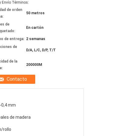
y Envío Términos:
dad de orden
50 metros
a:
les de
En cartón
quetado:
o de entrega:
2 semanas
ciones de
D/A, L/C, D/P, T/T
idad de la
200000M
e:
Contacto
2-0,4 mm
eales de madera
/rollo