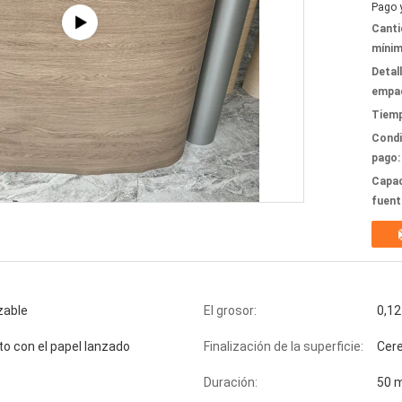
Pago 
Canti
mínim
Detal
empa
Tiemp
Condi
pago:
Capac
fuent
zable
El grosor:
0,1
 con el papel lanzado
Finalización de la superficie:
Cer
Duración:
50 m