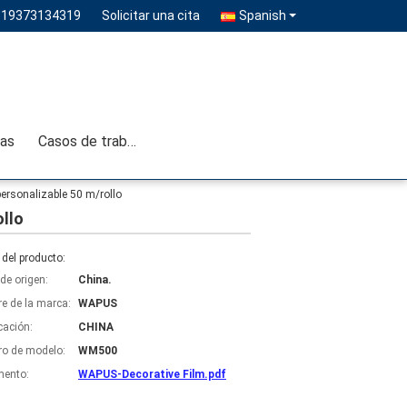
-19373134319
Solicitar una cita
Spanish
ias
Casos de trabajo
ersonalizable 50 m/rollo
ollo
del producto:
de origen:
China.
e de la marca:
WAPUS
icación:
CHINA
o de modelo:
WM500
ento:
WAPUS-Decorative Film.pdf