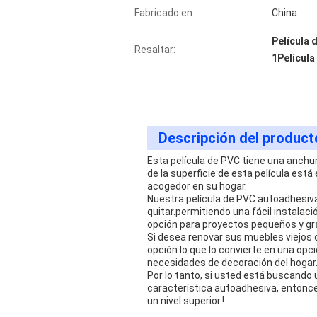
Fabricado en:
China.
Película 
Resaltar:
1Película
Descripción del product
Esta película de PVC tiene una anchu
de la superficie de esta película est
acogedor en su hogar.
Nuestra película de PVC autoadhesiva 
quitar.permitiendo una fácil instalac
opción para proyectos pequeños y gr
Si desea renovar sus muebles viejos 
opción.lo que lo convierte en una opc
necesidades de decoración del hogar
Por lo tanto, si usted está buscando 
característica autoadhesiva, entonce
un nivel superior.!