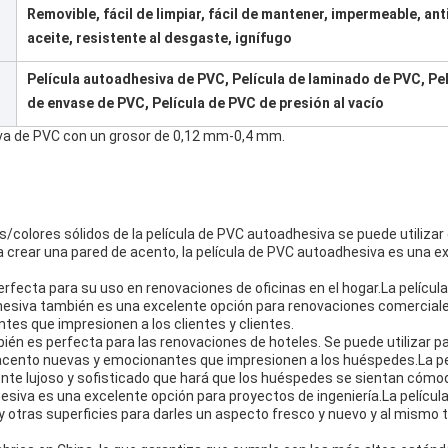
Removible, fácil de limpiar, fácil de mantener, impermeable, ant
aceite, resistente al desgaste, ignífugo
Película autoadhesiva de PVC, Película de laminado de PVC, Pel
de envase de PVC, Película de PVC de presión al vacío
iva de PVC con un grosor de 0,12 mm-0,4 mm.
colores sólidos de la película de PVC autoadhesiva se puede utilizar
a crear una pared de acento, la película de PVC autoadhesiva es una e
rfecta para su uso en renovaciones de oficinas en el hogar.La película 
dhesiva también es una excelente opción para renovaciones comercia
es que impresionen a los clientes y clientes.
én es perfecta para las renovaciones de hoteles. Se puede utilizar pa
acento nuevas y emocionantes que impresionen a los huéspedes.La pe
nte lujoso y sofisticado que hará que los huéspedes se sientan cómo
dhesiva es una excelente opción para proyectos de ingeniería.La pelíc
os y otras superficies para darles un aspecto fresco y nuevo y al mism