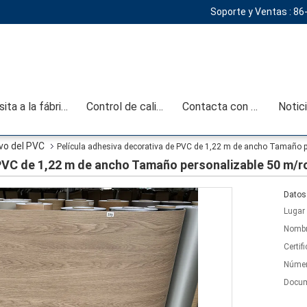
Soporte y Ventas :
86
Visita a la fábrica
Control de calidad
Contacta con nosotros
Notic
vo del PVC
Película adhesiva decorativa de PVC de 1,22 m de ancho Tamaño p
PVC de 1,22 m de ancho Tamaño personalizable 50 m/r
Datos 
Lugar 
Nombr
Certif
Númer
Docum