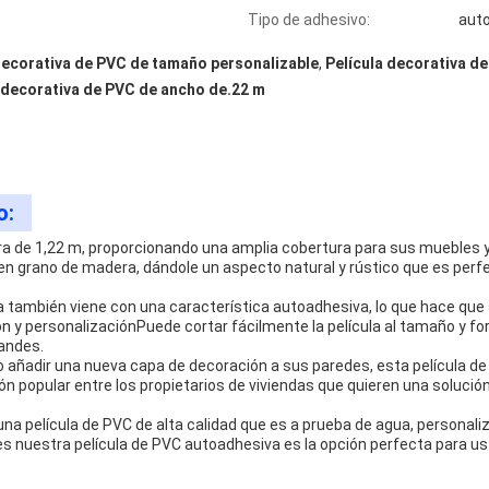
Tipo de adhesivo:
aut
decorativa de PVC de tamaño personalizable
,
Película decorativa de
 decorativa de PVC de ancho de.22 m
o:
ra de 1,22 m, proporcionando una amplia cobertura para sus muebles y
á en grano de madera, dándole un aspecto natural y rústico que es per
también viene con una característica autoadhesiva, lo que hace que se
ión y personalizaciónPuede cortar fácilmente la película al tamaño y f
andes.
o añadir una nueva capa de decoración a sus paredes, esta película d
ión popular entre los propietarios de viviendas que quieren una soluci
.
una película de PVC de alta calidad que es a prueba de agua, personali
s nuestra película de PVC autoadhesiva es la opción perfecta para ust